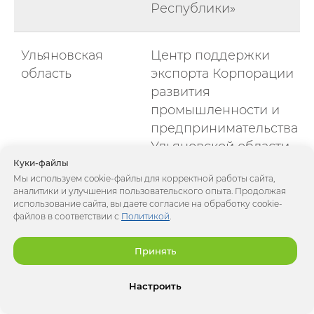
Республики»
Ульяновская
Центр поддержки
область
экспорта Корпорации
развития
промышленности и
предпринимательства
Ульяновской области
Куки-файлы
Мы используем cookie-файлы для корректной работы сайта,
Хабаровский
Центр поддержки
аналитики и улучшения пользовательского опыта. Продолжая
использование сайта, вы даете согласие на обработку cookie-
край
экспорта
файлов в соответствии с
Политикой
.
Хабаровского края
Принять
Ханты-
Центр поддержки
Настроить
Мансийский
экспорта Фонда
автономный
поддержки