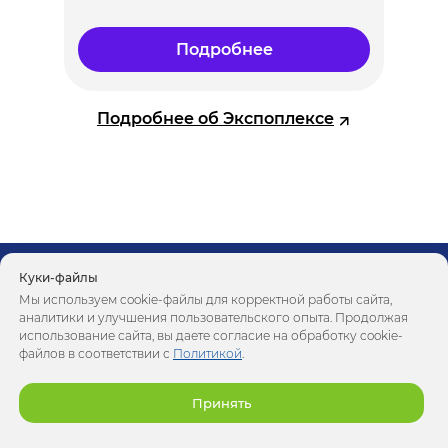
Подробнее
Подробнее об Экспоплексе
Куки-файлы
Посетителям
Каталог участников
Мы используем cookie-файлы для корректной работы сайта,
Экспонентам
аналитики и улучшения пользовательского опыта. Продолжая
Программа
ООО "МОККА Экспо Групп"
использование сайта, вы даете согласие на обработку cookie-
файлов в соответствии с
Политикой
.
info@hhexpo.ru
ИНН 7705783547
ОГРН 5077746336058
+7 (495) 363-50-32
ОКВЭД 82.30
г. Москва, Летниковская ул.,
Принять
д. 10, стр. 4, БЦ «Святогор-4»
Политика Cookie