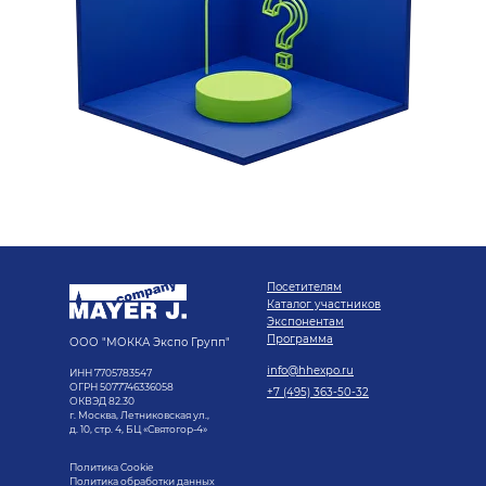
Посетителям
Каталог участников
Экспонентам
Программа
ООО "МОККА Экспо Групп"
info@hhexpo.ru
ИНН 7705783547
ОГРН 5077746336058
+7 (495) 363-50-32
ОКВЭД 82.30
г. Москва, Летниковская ул.,
д. 10, стр. 4, БЦ «Святогор-4»
Политика Cookie
Политика обработки данных