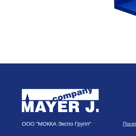
ООО "МОККА Экспо Групп"
Посе