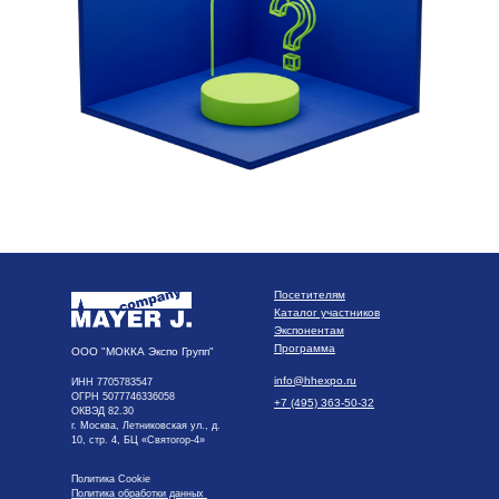
Посетителям
Каталог участников
Экспонентам
Программа
ООО "МОККА Экспо Групп"
info@hhexpo.ru
ИНН 7705783547
ОГРН 5077746336058
+7 (495) 363-50-32
ОКВЭД 82.30
г. Москва, Летниковская ул., д.
10, стр. 4, БЦ «Святогор-4»
Политика Cookie
Политика обработки данных