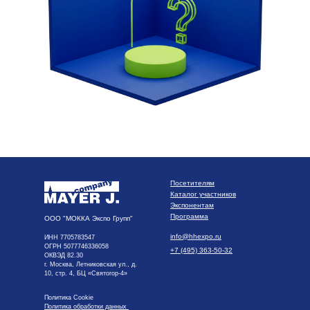
Посетителям
Каталог участников
Экспонентам
Программа
ООО "МОККА Экспо Групп"
info@hhexpo.ru
ИНН 7705783547
ОГРН 5077746336058
+7 (495) 363-50-32
ОКВЭД 82.30
г. Москва, Летниковская ул., д.
10, стр. 4, БЦ «Святогор-4»
Политика Cookie
Политика обработки данных