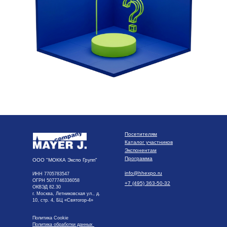
Посетителям
Каталог участников
Экспонентам
Программа
ООО "МОККА Экспо Групп"
info@hhexpo.ru
ИНН 7705783547
ОГРН 5077746336058
+7 (495) 363-50-32
ОКВЭД 82.30
г. Москва, Летниковская ул., д.
10, стр. 4, БЦ «Святогор-4»
Политика Cookie
Политика обработки данных